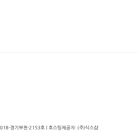
2018-경기부천-2153호
| 호스팅제공자: (주)식스샵