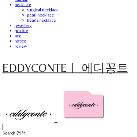
necklace
surgical necklace
pearl necklace
beads necklace
jewellery
pet life
acc.
notice
review
EDDYCONTEㅣ 에디꽁트
Search
검색