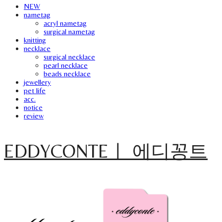
NEW
nametag
acryl nametag
surgical nametag
knitting
necklace
surgical necklace
pearl necklace
beads necklace
jewellery
pet life
acc.
notice
review
EDDYCONTEㅣ 에디꽁트