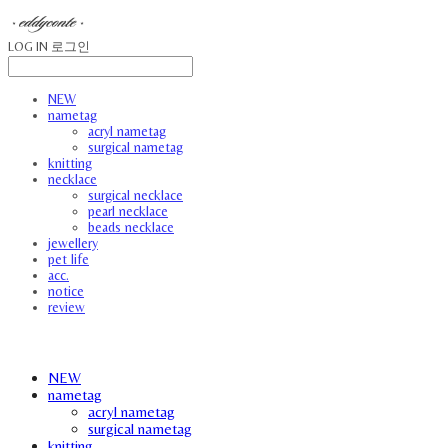
LOG IN
로그인
NEW
nametag
acryl nametag
surgical nametag
knitting
necklace
surgical necklace
pearl necklace
beads necklace
jewellery
pet life
acc.
notice
review
NEW
nametag
acryl nametag
surgical nametag
knitting