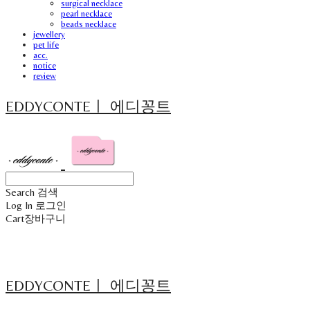
surgical necklace
pearl necklace
beads necklace
jewellery
pet life
acc.
notice
review
EDDYCONTEㅣ 에디꽁트
Search
검색
Log In
로그인
Cart
장바구니
EDDYCONTEㅣ 에디꽁트