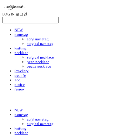
LOG IN
로그인
NEW
nametag
acryl nametag
surgical nametag
knitting
necklace
surgical necklace
pearl necklace
beads necklace
jewellery
pet life
acc.
notice
review
NEW
nametag
acryl nametag
surgical nametag
knitting
necklace