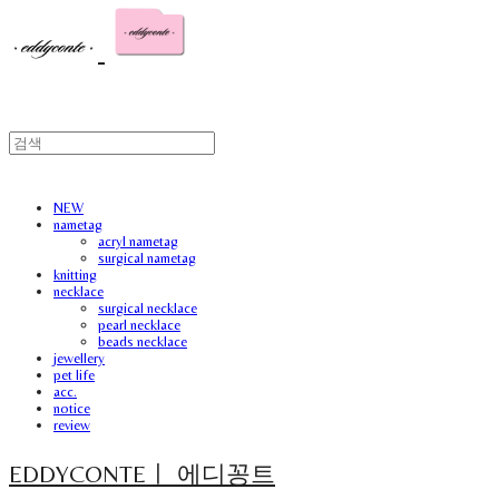
NEW
nametag
acryl nametag
surgical nametag
knitting
necklace
surgical necklace
pearl necklace
beads necklace
jewellery
pet life
acc.
notice
review
EDDYCONTEㅣ 에디꽁트