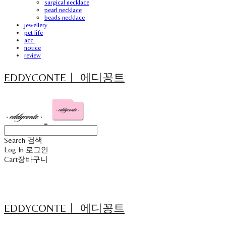
surgical necklace
pearl necklace
beads necklace
jewellery
pet life
acc.
notice
review
EDDYCONTEㅣ 에디꽁트
Search
검색
Log In
로그인
Cart
장바구니
EDDYCONTEㅣ 에디꽁트