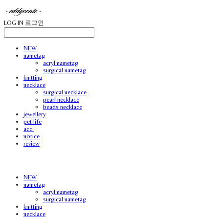
LOG IN
로그인
NEW
nametag
acryl nametag
surgical nametag
knitting
necklace
surgical necklace
pearl necklace
beads necklace
jewellery
pet life
acc.
notice
review
NEW
nametag
acryl nametag
surgical nametag
knitting
necklace