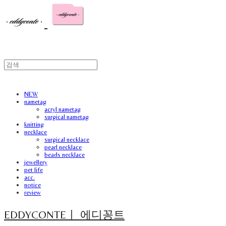
NEW
nametag
acryl nametag
surgical nametag
knitting
necklace
surgical necklace
pearl necklace
beads necklace
jewellery
pet life
acc.
notice
review
EDDYCONTEㅣ 에디꽁트