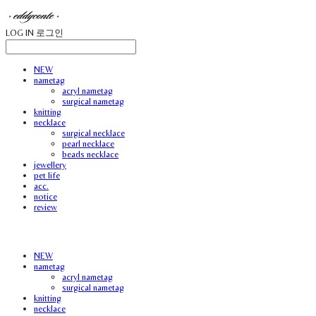
LOG IN
로그인
NEW
nametag
acryl nametag
surgical nametag
knitting
necklace
surgical necklace
pearl necklace
beads necklace
jewellery
pet life
acc.
notice
review
NEW
nametag
acryl nametag
surgical nametag
knitting
necklace