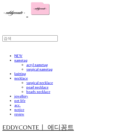
NEW
nametag
acryl nametag
surgical nametag
knitting
necklace
surgical necklace
pearl necklace
beads necklace
jewellery
pet life
acc.
notice
review
EDDYCONTEㅣ 에디꽁트