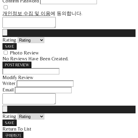
Confirm Password
개인정보 수집 및 이용
에 동의합니다.
Rating
SAVE
Photo Review
No Reviews Have Been Created.
POST REVIEW
Modify Review
Writer
Email
Rating
SAVE
Return To List
구매하기