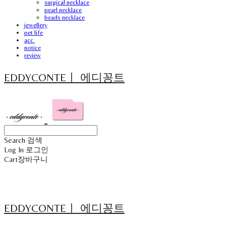
surgical necklace
pearl necklace
beads necklace
jewellery
pet life
acc.
notice
review
EDDYCONTEㅣ 에디꽁트
Search
검색
Log In
로그인
Cart
장바구니
EDDYCONTEㅣ 에디꽁트