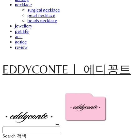
necklace
surgical necklace
pearl necklace
beads necklace
jewellery
pet life
acc.
notice
review
EDDYCONTEㅣ 에디꽁트
Search
검색