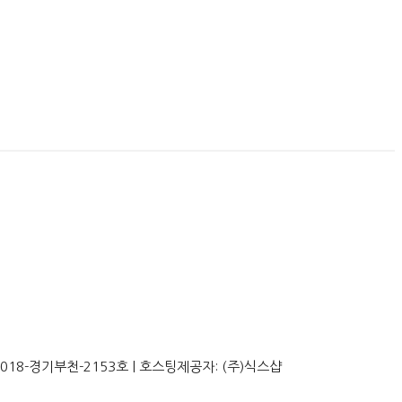
2018-경기부천-2153호
| 호스팅제공자: (주)식스샵