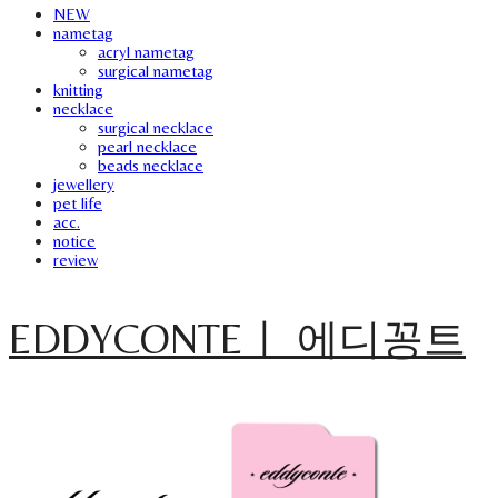
NEW
nametag
acryl nametag
surgical nametag
knitting
necklace
surgical necklace
pearl necklace
beads necklace
jewellery
pet life
acc.
notice
review
EDDYCONTEㅣ 에디꽁트