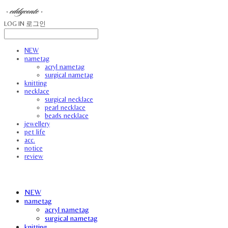
LOG IN
로그인
NEW
nametag
acryl nametag
surgical nametag
knitting
necklace
surgical necklace
pearl necklace
beads necklace
jewellery
pet life
acc.
notice
review
NEW
nametag
acryl nametag
surgical nametag
knitting