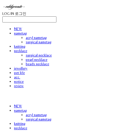
LOG IN
로그인
NEW
nametag
acryl nametag
surgical nametag
knitting
necklace
surgical necklace
pearl necklace
beads necklace
jewellery
pet life
acc.
notice
review
NEW
nametag
acryl nametag
surgical nametag
knitting
necklace