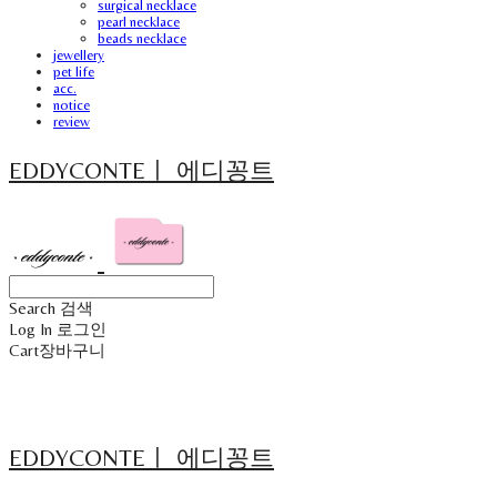
surgical necklace
pearl necklace
beads necklace
jewellery
pet life
acc.
notice
review
EDDYCONTEㅣ 에디꽁트
Search
검색
Log In
로그인
Cart
장바구니
EDDYCONTEㅣ 에디꽁트