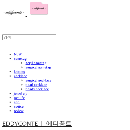
NEW
nametag
acryl nametag
surgical nametag
knitting
necklace
surgical necklace
pearl necklace
beads necklace
jewellery
pet life
acc.
notice
review
EDDYCONTEㅣ 에디꽁트