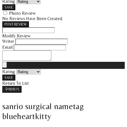
Rating
SAVE
Photo Review
No Reviews Have Been Created.
POST REVIEW
Modify Review
Writer
Email
Rating
SAVE
Return To List
구매하기
sanrio surgical nametag
blueheartkitty